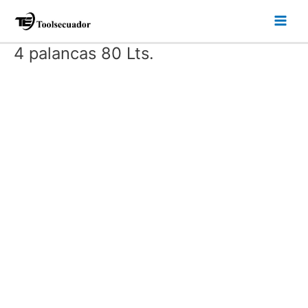
Ir
Main
al
Men
contenido
4 palancas 80 Lts.