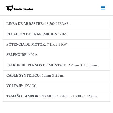
Ir
Main
al
Menu
contenido
LINEA DE ARRASTRE:
13,500 LIBRAS.
RELACIÓN DE TRANSMICION:
216/1.
POTENCIA DE MOTOR:
7 HP/5,1 KW.
SELENOIDE:
400 A.
PATRON DE PERNOS DE MONTAJE:
254mm X 114,3mm.
CABLE SYNTETICO:
10mm X 25 m.
VOLTAJE:
12V DC.
TAMAÑO TAMBOR:
DIAMETRO 64mm x LARGO 220mm.